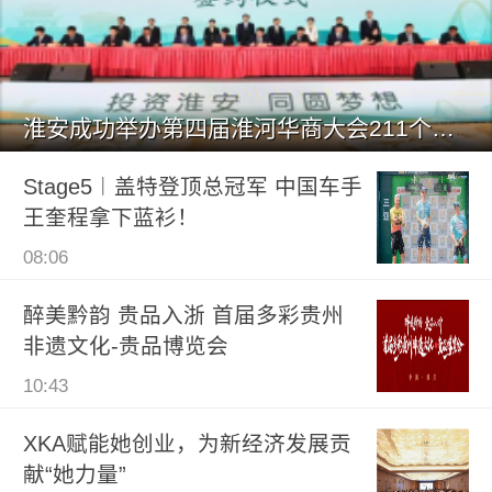
淮安成功举办第四届淮河华商大会211个签约项目 总投资1486.
Stage5︱盖特登顶总冠军 中国车手
王奎程拿下蓝衫！
08:06
醉美黔韵 贵品入浙 首届多彩贵州
非遗文化-贵品博览会
10:43
XKA赋能她创业，为新经济发展贡
献“她力量”