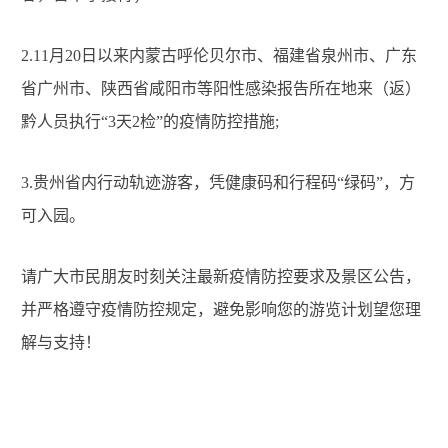
2.11
月
20
日以来内蒙古呼伦贝尔市、福建省泉州市、广东
省广州市、陕西省咸阳市等阳性感染报告所在地来（返）
黔人员执行
“3
天
2
检
”
的疫情防控措施
;
3.
贵州省内行动轨迹游客，凭健康码和行程码
“
绿码
”
，方
可入园。
请广大市民朋友时刻关注最新疫情防控要求及景区公告，
并严格遵守疫情防控规定，避免影响您的游览计划望您理
解与支持！