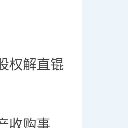
股权解直锟
产收购事