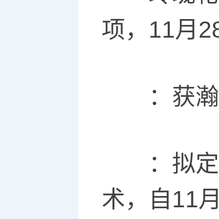
项，11月
：获瀚信
：拟定增募
术，自11