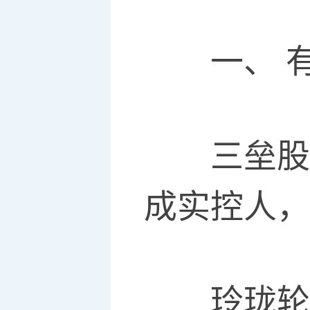
一、 有
三垒股份
成实控人，
玲珑轮胎