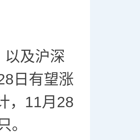
以及沪深
28日有望涨
，11月28
只。