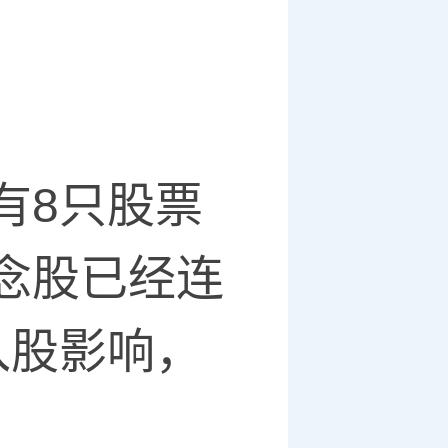
8只股票
念股已经连
入股影响，