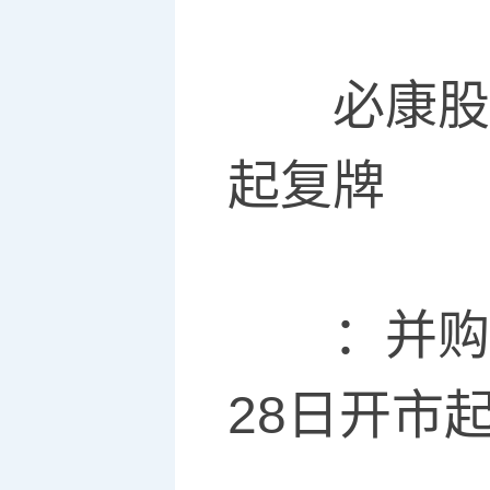
必康股份
起复牌
：并购重
28日开市