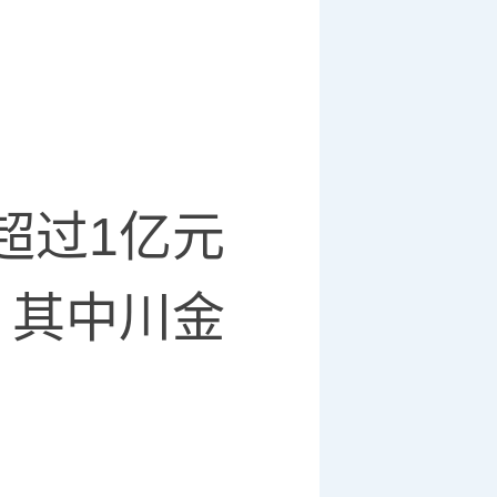
过1亿元
，其中川金