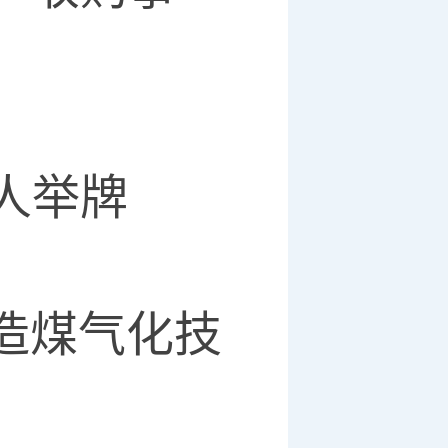
人举牌
造煤气化技